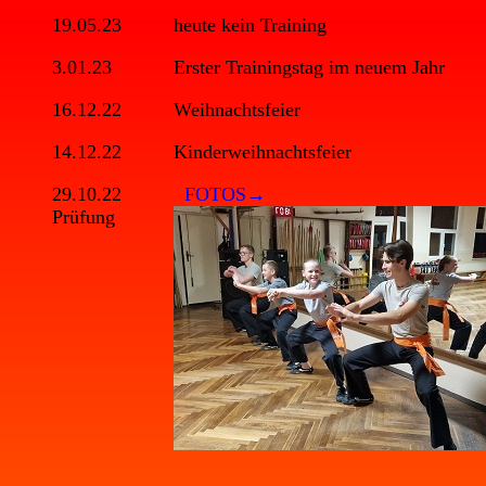
19.05.23
heute kein Training
3.01.23
Erster Trainingstag im neuem Jahr
16.12.22
Weihnachtsfeier
14.12.22
Kinderweihnachtsfeier
29.10.22
FOTOS→
Prüfung