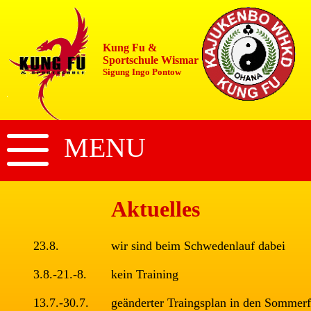
Kung Fu &
Sportschule Wismar
Sigung Ingo Pontow
MENU
Aktuelles
23.8.
wir sind beim Schwedenlauf dabei
3.8.-21.-8.
kein Training
13.7.-30.7.
geänderter Traingsplan in den Sommerf