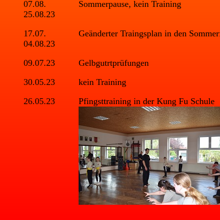
07.08.
Sommerpause, kein Training
25.08.23
17.07.
Geänderter Traingsplan in den Sommer
04.08.23
09.07.23
Gelbgutrtprüfungen
30.05.23
kein Training
26.05.23
Pfingsttraining in der Kung Fu Schule